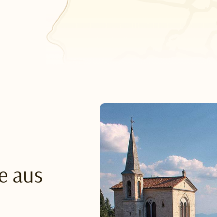
e aus
s