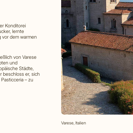
er Konditorei
cker, lernte
ig vor dem warmen
ießlich von Varese
epten und
opäische Städte,
 beschloss er, sich
 Pasticceria – zu
Varese, Italien