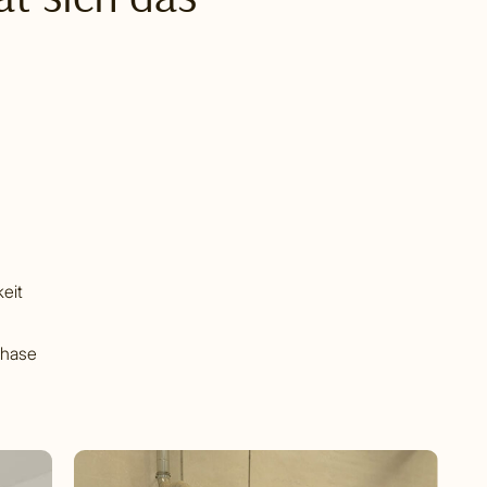
eit
Phase