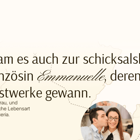
m es auch zur schicksals
anzösin
, dere
Emmanuelle
nstwerke gewann.
Frau, und
sche Lebensart
eria.