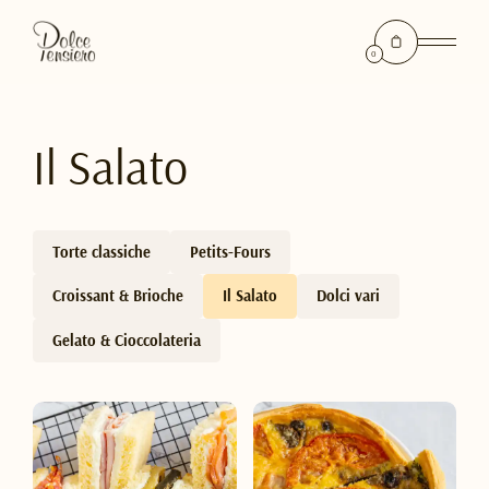
0
Il Salato
Torte classiche
Petits-Fours
Croissant & Brioche
Il Salato
Dolci vari
Gelato & Cioccolateria