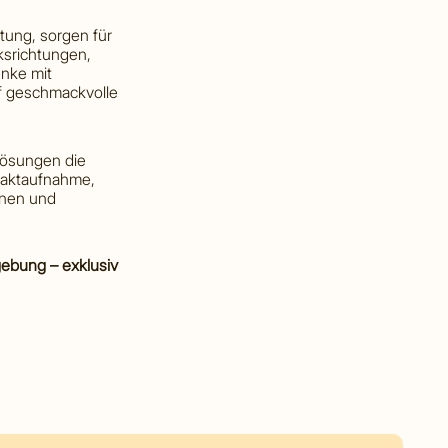
tung, sorgen für
srichtungen,
nke mit
uf geschmackvolle
lösungen die
ntaktaufnahme,
anen und
gebung – exklusiv