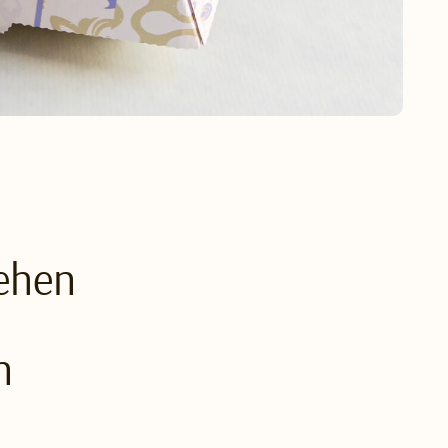
tehen
n