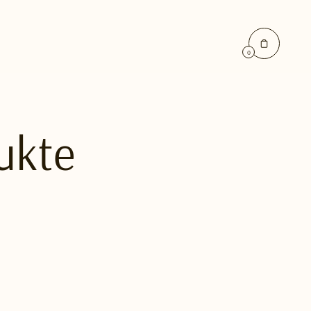
0
ukte