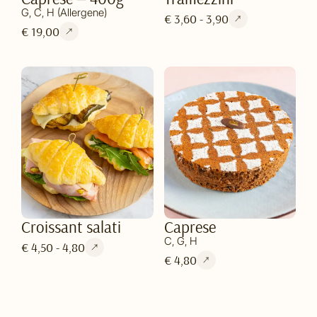
G, C, H (Allergene)
€ 3,60 - 3,90
€ 19,00
Croissant salati
Caprese
C, G, H
€ 4,50 - 4,80
€ 4,80