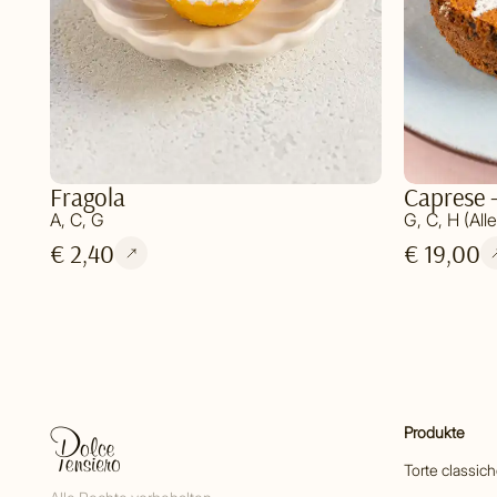
Fragola
Caprese 
A, C, G
G, C, H (All
€ 2,40
€ 19,00
Produkte
Torte classic