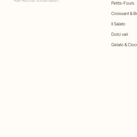
Alle Rechte vorbehalten.
Petits-Fours
Croissant & B
Il Salato
Dolci vari
Gelato & Cioc