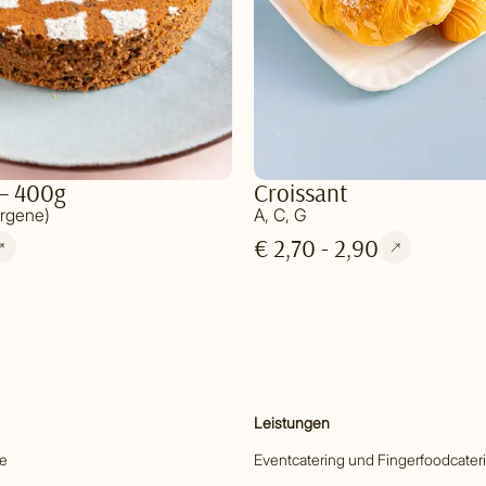
— 400g
Croissant
ergene)
A, C, G
€ 2,70 - 2,90
Leistungen
he
Eventcatering und Fingerfoodcater