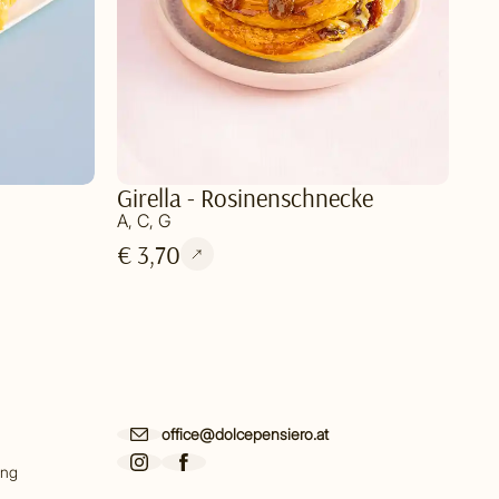
Girella - Rosinenschnecke
A, C, G
€ 3,70
office@dolcepensiero.at
ing