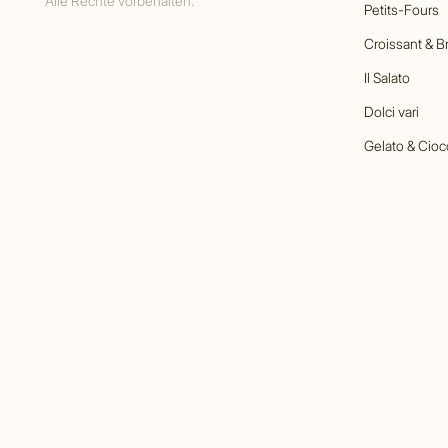
Alle Rechte vorbehalten.
Petits-Fours
Croissant & B
Il Salato
Dolci vari
Gelato & Cioc