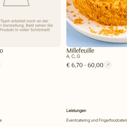
o
Millefeuille
A, C, G
€ 6,70 - 60,00
Leistungen
he
Eventcatering und Fingerfoodcater