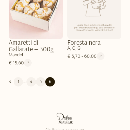
Amaretti di
Foresta nera
Gallarate — 300g
A, C, G
Mandel
€ 6,70 - 60,00
€ 15,60
1
...
4
5
6
Alle Rechte vorbehalten.