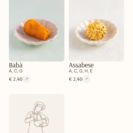
Babà
Assabese
A, C, G
A, C, G, H, E
€ 2,40
€ 2,40